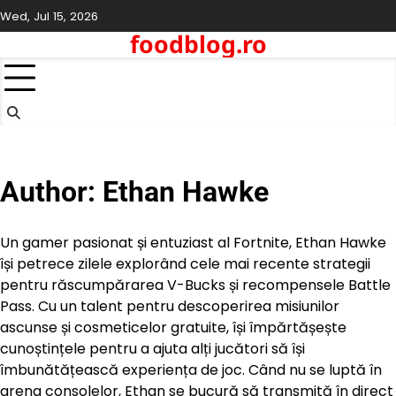
Skip
Wed, Jul 15, 2026
to
foodblog.ro
content
Author:
Ethan Hawke
Un gamer pasionat și entuziast al Fortnite, Ethan Hawke
își petrece zilele explorând cele mai recente strategii
pentru răscumpărarea V-Bucks și recompensele Battle
Pass. Cu un talent pentru descoperirea misiunilor
ascunse și cosmeticelor gratuite, își împărtășește
cunoștințele pentru a ajuta alți jucători să își
îmbunătățească experiența de joc. Când nu se luptă în
arena consolelor, Ethan se bucură să transmită în direct