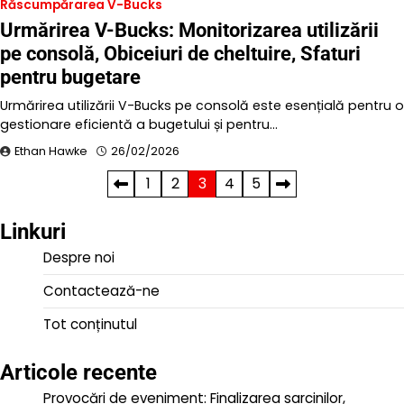
Răscumpărarea V-Bucks
Urmărirea V-Bucks: Monitorizarea utilizării
pe consolă, Obiceiuri de cheltuire, Sfaturi
pentru bugetare
Urmărirea utilizării V-Bucks pe consolă este esențială pentru o
gestionare eficientă a bugetului și pentru…
Ethan Hawke
26/02/2026
Posts
1
2
3
4
5
pagination
Linkuri
Despre noi
Contactează-ne
Tot conținutul
Articole recente
Provocări de eveniment: Finalizarea sarcinilor,