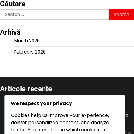
Căutare
Search
for:
Arhivă
March 2026
February 2026
Articole recente
Provocări de eveniment: Finalizarea sarcinilor,
We respect your privacy
Obținerea bonusurilor, Oferte limitate în timp
Cookies help us improve your experience,
Istoricul V-Bucks: Înțelegerea promoțiilor anterioare
pentru consolă, Tendințe, Schimbări pe piață
deliver personalized content, and analyze
traffic. You can choose which cookies to
Feedback despre eveniment: Reacții ale comunității,