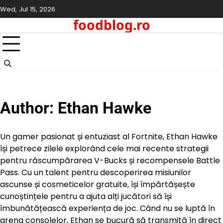
Skip
Wed, Jul 15, 2026
to
foodblog.ro
content
Author:
Ethan Hawke
Un gamer pasionat și entuziast al Fortnite, Ethan Hawke
își petrece zilele explorând cele mai recente strategii
pentru răscumpărarea V-Bucks și recompensele Battle
Pass. Cu un talent pentru descoperirea misiunilor
ascunse și cosmeticelor gratuite, își împărtășește
cunoștințele pentru a ajuta alți jucători să își
îmbunătățească experiența de joc. Când nu se luptă în
arena consolelor, Ethan se bucură să transmită în direct