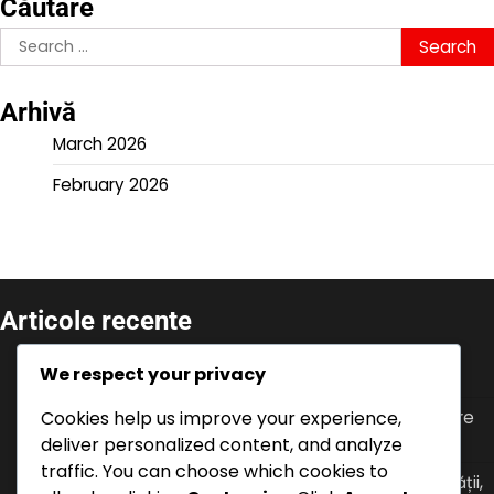
Căutare
Search
for:
Arhivă
March 2026
February 2026
Articole recente
Provocări de eveniment: Finalizarea sarcinilor,
We respect your privacy
Obținerea bonusurilor, Oferte limitate în timp
Cookies help us improve your experience,
Istoricul V-Bucks: Înțelegerea promoțiilor anterioare
pentru consolă, Tendințe, Schimbări pe piață
deliver personalized content, and analyze
traffic. You can choose which cookies to
Feedback despre eveniment: Reacții ale comunității,