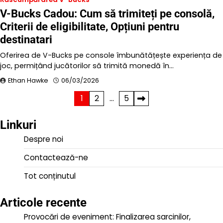
V-Bucks Cadou: Cum să trimiteți pe consolă,
Criterii de eligibilitate, Opțiuni pentru
destinatari
Oferirea de V-Bucks pe console îmbunătățește experiența de
joc, permițând jucătorilor să trimită monedă în…
Ethan Hawke
06/03/2026
Posts
1
2
…
5
pagination
Linkuri
Despre noi
Contactează-ne
Tot conținutul
Articole recente
Provocări de eveniment: Finalizarea sarcinilor,