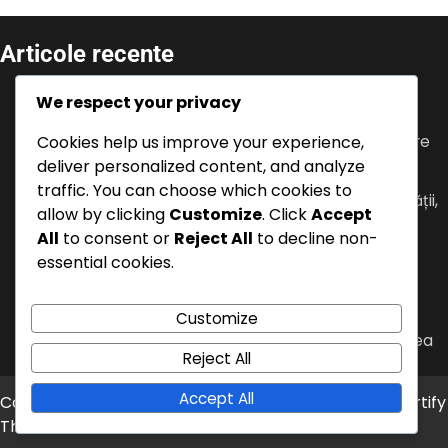
Articole recente
Provocări de eveniment: Finalizarea sarcinilor,
We respect your privacy
Obținerea bonusurilor, Oferte limitate în timp
Cookies help us improve your experience,
Istoricul V-Bucks: Înțelegerea promoțiilor anterioare
pentru consolă, Tendințe, Schimbări pe piață
deliver personalized content, and analyze
traffic. You can choose which cookies to
Feedback despre eveniment: Reacții ale comunității,
allow by clicking
Customize
. Click
Accept
Sugestii, Răspunsuri ale dezvoltatorilor
All
to consent or
Reject All
to decline non-
Sold V-Bucks: Metode de verificare pe consolă,
essential cookies.
Actualizări, Informații despre expirare
Battle Pass Colecționabile: Urmărirea obiectelor,
Customize
Completarea seturilor, Considerații privind raritatea
Reject All
Accept All
Copyright © 2026
foodblog.ro
Theme: News Bite By
Artify
Themes
.