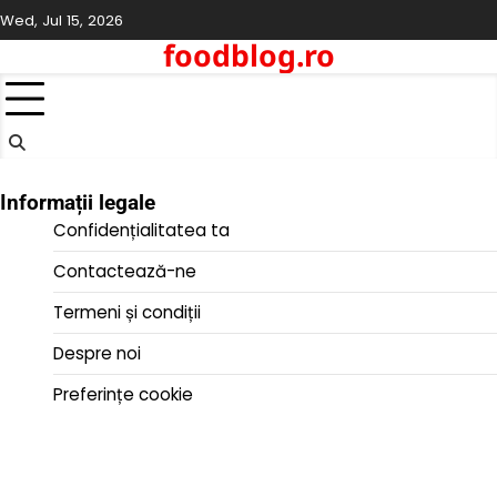
Skip
Wed, Jul 15, 2026
to
foodblog.ro
content
Informații legale
Confidențialitatea ta
Contactează-ne
Termeni și condiții
Despre noi
Preferințe cookie