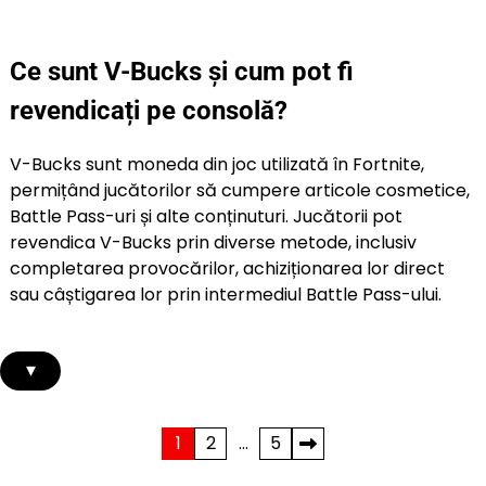
Ce sunt V-Bucks și cum pot fi
revendicați pe consolă?
V-Bucks sunt moneda din joc utilizată în Fortnite,
permițând jucătorilor să cumpere articole cosmetice,
Battle Pass-uri și alte conținuturi. Jucătorii pot
revendica V-Bucks prin diverse metode, inclusiv
completarea provocărilor, achiziționarea lor direct
sau câștigarea lor prin intermediul Battle Pass-ului.
▾
Posts
1
2
…
5
pagination