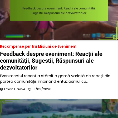
Recompense pentru Misiuni de Eveniment
Feedback despre eveniment: Reacții ale
comunității, Sugestii, Răspunsuri ale
dezvoltatorilor
Evenimentul recent a stârnit o gamă variată de reacții din
partea comunității, îmbinând entuziasmul cu…
Ethan Hawke
13/03/2026