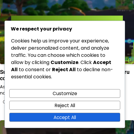
We respect your privacy
Cookies help us improve your experience,
deliver personalized content, and analyze
traffic. You can choose which cookies to
allow by clicking
Customize
. Click
Accept
All
to consent or
Reject All
to decline non-
Suport V-Bucks: Contactarea serviciului clienți pentru
essential cookies.
consolă, Întrebări frecvente, Resurse online
Asistența V-Bucks este aici pentru a ajuta jucătorii să
navigheze prin problemele legate de V-Bucks,…
Customize
09/03/2026
Reject All
Accept All