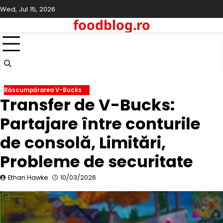
Skip
Wed, Jul 15, 2026
to
foodblog.ro
content
Răscumpărarea V-Bucks
Transfer de V-Bucks:
Partajare între conturile
de consolă, Limitări,
Probleme de securitate
Ethan Hawke
10/03/2026