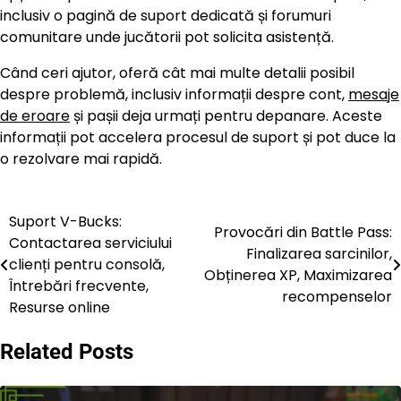
inclusiv o pagină de suport dedicată și forumuri
comunitare unde jucătorii pot solicita asistență.
Când ceri ajutor, oferă cât mai multe detalii posibil
despre problemă, inclusiv informații despre cont,
mesaje
de eroare
și pașii deja urmați pentru depanare. Aceste
informații pot accelera procesul de suport și pot duce la
o rezolvare mai rapidă.
Suport V-Bucks:
Post
Provocări din Battle Pass:
Contactarea serviciului
Finalizarea sarcinilor,
navigation
clienți pentru consolă,
Obținerea XP, Maximizarea
Întrebări frecvente,
recompenselor
Resurse online
Related Posts