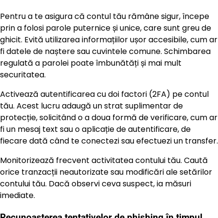
Pentru a te asigura că contul tău rămâne sigur, începe
prin a folosi parole puternice și unice, care sunt greu de
ghicit. Evită utilizarea informațiilor ușor accesibile, cum ar
fi datele de naștere sau cuvintele comune. Schimbarea
regulată a parolei poate îmbunătăți și mai mult
securitatea.
Activează autentificarea cu doi factori (2FA) pe contul
tău. Acest lucru adaugă un strat suplimentar de
protecție, solicitând o a doua formă de verificare, cum ar
fi un mesaj text sau o aplicație de autentificare, de
fiecare dată când te conectezi sau efectuezi un transfer.
Monitorizează frecvent activitatea contului tău. Caută
orice tranzacții neautorizate sau modificări ale setărilor
contului tău. Dacă observi ceva suspect, ia măsuri
imediate.
Recunoașterea tentativelor de phishing în timpul