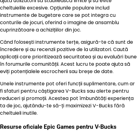
ajută utilizatorii să stabilească limite și să evite
cheltuielile excesive. Opțiunile populare includ
instrumente de bugetare care se pot integra cu
conturile de jocuri, oferind o imagine de ansamblu
cuprinzătoare a achizițiilor din joc.
Când folosești instrumente terțe, asigură-te că sunt de
încredere și au recenzii pozitive de la utilizatori. Caută
aplicații care prioritizează securitatea și au evaluări bune
în forumurile comunității. Acest lucru te poate ajuta să
eviți potențialele escrocherii sau breșe de date.
Unele instrumente pot oferi funcții suplimentare, cum ar
fi sfaturi pentru câștigarea V-Bucks sau alerte pentru
reduceri și promoții. Acestea pot îmbunătăți experiența
ta de joc, ajutându-te să-ți maximizezi V-Bucks fără
cheltuieli inutile.
Resurse oficiale Epic Games pentru V-Bucks