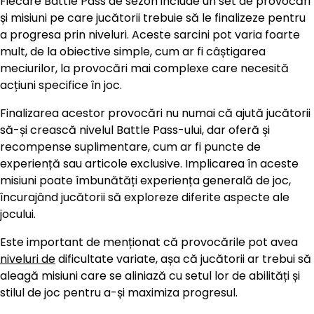
Fiecare Battle Pass de sezon include un set de provocări
și misiuni pe care jucătorii trebuie să le finalizeze pentru
a progresa prin niveluri. Aceste sarcini pot varia foarte
mult, de la obiective simple, cum ar fi câștigarea
meciurilor, la provocări mai complexe care necesită
acțiuni specifice în joc.
Finalizarea acestor provocări nu numai că ajută jucătorii
să-și crească nivelul Battle Pass-ului, dar oferă și
recompense suplimentare, cum ar fi puncte de
experiență sau articole exclusive. Implicarea în aceste
misiuni poate îmbunătăți experiența generală de joc,
încurajând jucătorii să exploreze diferite aspecte ale
jocului.
Este important de menționat că provocările pot avea
niveluri de
dificultate variate, așa că jucătorii ar trebui să
aleagă misiuni care se aliniază cu setul lor de abilități și
stilul de joc pentru a-și maximiza progresul.