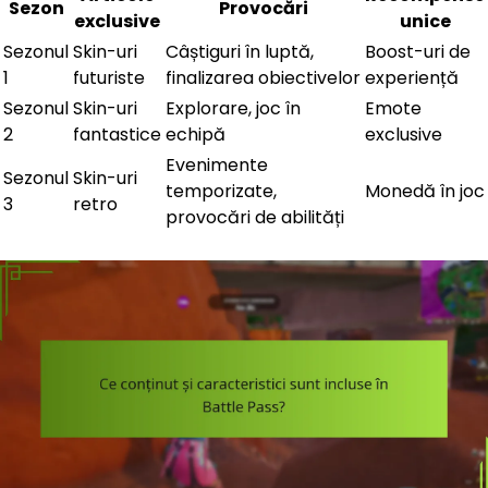
Sezon
Provocări
exclusive
unice
Sezonul
Skin-uri
Câștiguri în luptă,
Boost-uri de
1
futuriste
finalizarea obiectivelor
experiență
Sezonul
Skin-uri
Explorare, joc în
Emote
2
fantastice
echipă
exclusive
Evenimente
Sezonul
Skin-uri
temporizate,
Monedă în joc
3
retro
provocări de abilități