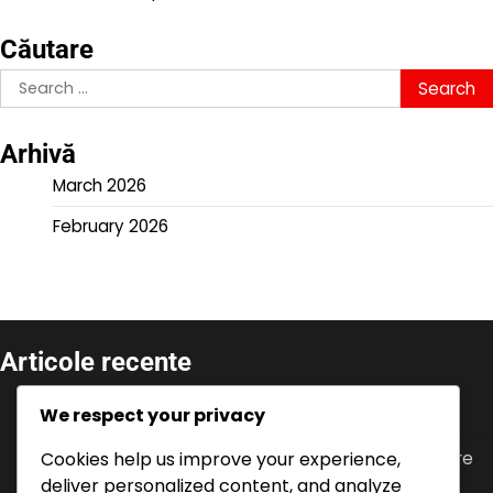
Căutare
Search
for:
Arhivă
March 2026
February 2026
Articole recente
Provocări de eveniment: Finalizarea sarcinilor,
We respect your privacy
Obținerea bonusurilor, Oferte limitate în timp
Cookies help us improve your experience,
Istoricul V-Bucks: Înțelegerea promoțiilor anterioare
pentru consolă, Tendințe, Schimbări pe piață
deliver personalized content, and analyze