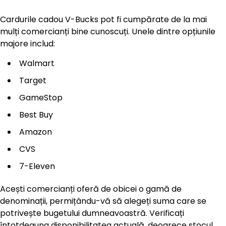
Cardurile cadou V-Bucks pot fi cumpărate de la mai
mulți comercianți bine cunoscuți. Unele dintre opțiunile
majore includ:
Walmart
Target
GameStop
Best Buy
Amazon
CVS
7-Eleven
Acești comercianți oferă de obicei o gamă de
denominații, permițându-vă să alegeți suma care se
potrivește bugetului dumneavoastră. Verificați
întotdeauna disponibilitatea actuală, deoarece stocul