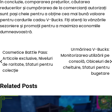
În concluzie, compararea prețurilor, căutarea
reducerilor și cumpărarea de la comercianți autorizați
sunt pași cheie pentru a obține cea mai bună valoare
pentru cardurile cadou V-Bucks. Fiți atenți la vânzările
sezoniere și promoții pentru a maximiza economiile
dumneavoastră.
Urmărirea V-Bucks:
Post
Cosmetice Battle Pass:
Monitorizarea utilizării pe
Articole exclusive, Niveluri
navigation
consolă, Obiceiuri de
de raritate, Sfaturi pentru
cheltuire, Sfaturi pentru
colecție
bugetare
Related Posts