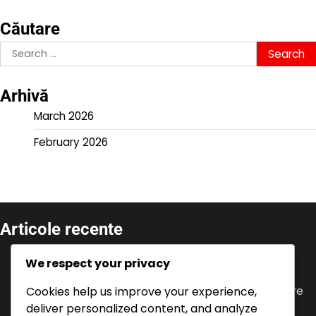
Căutare
Search
for:
Arhivă
March 2026
February 2026
Articole recente
Provocări de eveniment: Finalizarea sarcinilor,
We respect your privacy
Obținerea bonusurilor, Oferte limitate în timp
Cookies help us improve your experience,
Istoricul V-Bucks: Înțelegerea promoțiilor anterioare
pentru consolă, Tendințe, Schimbări pe piață
deliver personalized content, and analyze