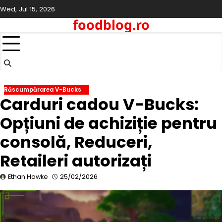
Skip
Wed, Jul 15, 2026
to
foodblog.ro
content
Răscumpărarea V-Bucks
Carduri cadou V-Bucks:
Opțiuni de achiziție pentru
consolă, Reduceri,
Retaileri autorizați
Ethan Hawke
25/02/2026