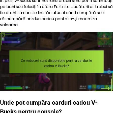
În plus, V-Bucks sunt netransferabili și nu pot fi schimbați
pe bani sau folosiți în afara Fortnite. Jucătorii ar trebui să
fie atenți la aceste limitări atunci când cumpără sau
răscumpără carduri cadou pentru a-și maximiza
valoarea.
Unde pot cumpăra carduri cadou V-
Bucks pentru console?