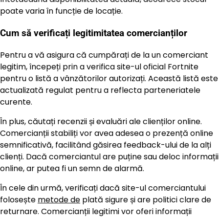
poate varia în funcție de locație.
Cum să verificați legitimitatea comercianților
Pentru a vă asigura că cumpărați de la un comerciant
legitim, începeți prin a verifica site-ul oficial Fortnite
pentru o listă a vânzătorilor autorizați. Această listă este
actualizată regulat pentru a reflecta parteneriatele
curente.
În plus, căutați recenzii și evaluări ale clienților online.
Comercianții stabiliți vor avea adesea o prezență online
semnificativă, facilitând găsirea feedback-ului de la alți
clienți. Dacă comerciantul are puține sau deloc informații
online, ar putea fi un semn de alarmă.
În cele din urmă, verificați dacă site-ul comerciantului
folosește
metode de
plată sigure și are politici clare de
returnare. Comercianții legitimi vor oferi informații