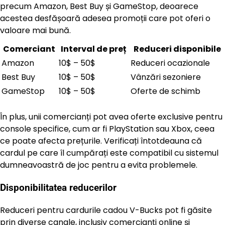
precum Amazon, Best Buy și GameStop, deoarece
acestea desfășoară adesea promoții care pot oferi o
valoare mai bună.
Comerciant
Interval de preț
Reduceri disponibile
Amazon
10$ – 50$
Reduceri ocazionale
Best Buy
10$ – 50$
Vânzări sezoniere
GameStop
10$ – 50$
Oferte de schimb
În plus, unii comercianți pot avea oferte exclusive pentru
console specifice, cum ar fi PlayStation sau Xbox, ceea
ce poate afecta prețurile. Verificați întotdeauna că
cardul pe care îl cumpărați este compatibil cu sistemul
dumneavoastră de joc pentru a evita problemele.
Disponibilitatea reducerilor
Reduceri pentru cardurile cadou V-Bucks pot fi găsite
prin diverse canale, inclusiv comercianți online și