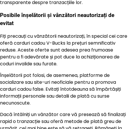
transparente despre tranzacțiile lor.
Posibile înșelătorii și vânzători neautorizați de
evitat
Fiți precauți cu vânzătorii neautorizați, în special cei care
oferă carduri cadou V-Bucks la prețuri semnificativ
reduse. Aceste oferte sunt adesea prea frumoase
pentru a fi adevărate și pot duce la achiziționarea de
coduri invalide sau furate.
Înșelătorii pot folosi, de asemenea, platforme de
socializare sau site-uri neoficiale pentru a promova
carduri cadou false. Evitați întotdeauna să împărtășiți
informații personale sau detalii de plată cu surse
necunoscute.
Dacă întâlniți un vânzător care vă presează să finalizați
rapid o tranzacție sau oferă metode de plată greu de
urmărit, cel mai bine este să vă retrageți. Rămâneți la