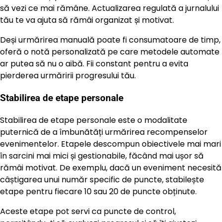
să vezi ce mai rămâne. Actualizarea regulată a jurnalului
tău te va ajuta să rămâi organizat și motivat.
Deși urmărirea manuală poate fi consumatoare de timp,
oferă o notă personalizată pe care metodele automate
ar putea să nu o aibă. Fii constant pentru a evita
pierderea urmăririi progresului tău.
Stabilirea de etape personale
Stabilirea de etape personale este o modalitate
puternică de a îmbunătăți urmărirea recompenselor
evenimentelor. Etapele descompun obiectivele mai mari
în sarcini mai mici și gestionabile, făcând mai ușor să
rămâi motivat. De exemplu, dacă un eveniment necesită
câștigarea unui număr specific de puncte, stabilește
etape pentru fiecare 10 sau 20 de puncte obținute.
Aceste etape pot servi ca puncte de control,