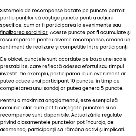
Sistemele de recompense bazate pe puncte permit
participanților să câștige puncte pentru acțiuni
specifice, cum ar fi participarea la evenimente sau
finalizarea sarcinilor
. Aceste puncte pot fi acumulate și
răscumpărate pentru diverse recompense, creând un
sentiment de realizare și competiție între participanți.
De obicei, punctele sunt acordate pe baza unei scale
prestabilite, care reflectă adesea efortul sau timpul
investit. De exemplu, participarea la un eveniment ar
putea aduce unui participant 10 puncte, în timp ce
completarea unui sondaj ar putea genera 5 puncte.
Pentru a maximiza angajamentul, este esențial să
comunici clar cum pot fi câștigate punctele și ce
recompense sunt disponibile. Actualizările regulate
privind clasamentele punctelor pot încuraja, de
asemenea, participanții să rămână activi și implicați.