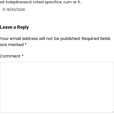
să îndeplinească criterii specifice, cum ar fi…
16/02/2026
Leave a Reply
Your email address will not be published.
Required fields
are marked
*
Comment
*