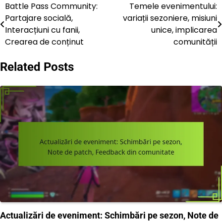
Battle Pass Community:
Temele evenimentului:
Post
Partajare socială,
variații sezoniere, misiuni
navigation
Interacțiuni cu fanii,
unice, implicarea
Crearea de conținut
comunității
Related Posts
Actualizări de eveniment: Schimbări pe sezon, Note de