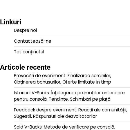
Linkuri
Despre noi
Contactează-ne
Tot conținutul
Articole recente
Provocări de eveniment: Finalizarea sarcinilor,
Obținerea bonusurilor, Oferte limitate în timp
Istoricul V-Bucks: Înțelegerea promoțiilor anterioare
pentru consolă, Tendințe, Schimbări pe piață
Feedback despre eveniment: Reacții ale comunității,
Sugestii, Răspunsuri ale dezvoltatorilor
Sold V-Bucks: Metode de verificare pe consolă,