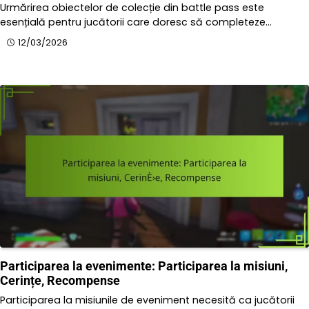
Urmărirea obiectelor de colecție din battle pass este
esențială pentru jucătorii care doresc să completeze…
12/03/2026
Participarea la evenimente: Participarea la misiuni,
Cerințe, Recompense
Participarea la misiunile de eveniment necesită ca jucătorii