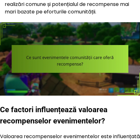
realizări comune și potențialul de recompense mai
mari bazate pe eforturile comunității.
Ce factori influențează valoarea
recompenselor evenimentelor?
Valoarea recompenselor evenimentelor este influențată