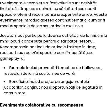
Evenimentele sezoniere și festivalurile sunt activități
limitate în timp care coincid cu sărbători sau ocazii
speciale, oferind recompense și experiențe unice. Aceste
evenimente introduc adesea conținut tematic, cum ar fi
moduri speciale de joc sau articole exclusive.
Jucătorii pot participa la diverse activități, de la misiuni la
mini-jocuri, concepute pentru a sărbători sezonul.
Recompensele pot include articole limitate în timp,
reduceri sau realizări speciale care îmbunătățesc
gameplay-ul.
Exemple includ provocări tematice de Halloween,
festivaluri de iarnă sau turnee de vară.
Beneficiile includ creșterea angajamentului
jucătorilor, conținut nou și oportunități de legătură în
comunitate.
Evenimente colaborative cu recompense