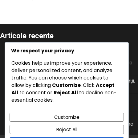
Articole recente
Provocări de eveniment: Finalizarea sarcinilor,
We respect your privacy
Obținerea bonusurilor, Oferte limitate în timp
Cookies help us improve your experience,
Istoricul V-Bucks: Înțelegerea promoțiilor anterioare
pentru consolă, Tendințe, Schimbări pe piață
deliver personalized content, and analyze
traffic. You can choose which cookies to
Feedback despre eveniment: Reacții ale comunității,
allow by clicking
Customize
. Click
Accept
Sugestii, Răspunsuri ale dezvoltatorilor
All
to consent or
Reject All
to decline non-
Sold V-Bucks: Metode de verificare pe consolă,
essential cookies.
Actualizări, Informații despre expirare
Battle Pass Colecționabile: Urmărirea obiectelor,
Customize
Completarea seturilor, Considerații privind raritatea
Reject All