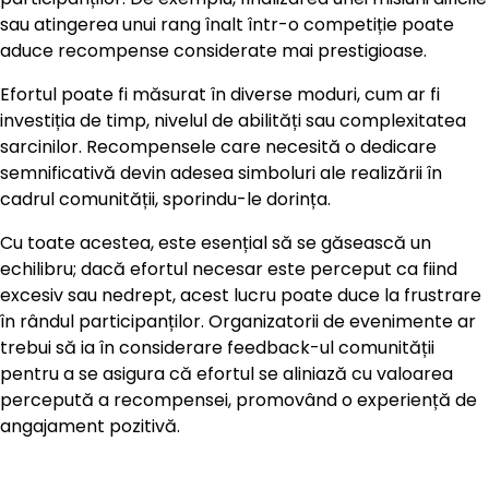
sau atingerea unui rang înalt într-o competiție poate
aduce recompense considerate mai prestigioase.
Efortul poate fi măsurat în diverse moduri, cum ar fi
investiția de timp, nivelul de abilități sau complexitatea
sarcinilor. Recompensele care necesită o dedicare
semnificativă devin adesea simboluri ale realizării în
cadrul comunității, sporindu-le dorința.
Cu toate acestea, este esențial să se găsească un
echilibru; dacă efortul necesar este perceput ca fiind
excesiv sau nedrept, acest lucru poate duce la frustrare
în rândul participanților. Organizatorii de evenimente ar
trebui să ia în considerare feedback-ul comunității
pentru a se asigura că efortul se aliniază cu valoarea
percepută a recompensei, promovând o experiență de
angajament pozitivă.