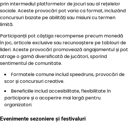
prin intermediul platformelor de jocuri sau al rețelelor
sociale. Aceste provocări pot varia ca format, incluzând
concursuri bazate pe abilități sau misiuni cu termen
limită.
Participanții pot câștiga recompense precum monedă
în joc, articole exclusive sau recunoaștere pe tablouri de
lideri. Aceste provocări promovează angajamentul și pot
atrage o gamă diversificată de jucători, sporind
sentimentul de comunitate.
Formatele comune includ speedruns, provocări de
scor și concursuri creative.
Beneficiile includ accesibilitate, flexibilitate în
participare și o acoperire mai largă pentru
organizatori.
Evenimente sezoniere și festivaluri