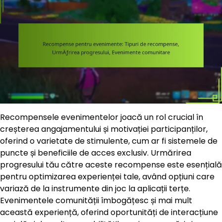
Recompensele evenimentelor joacă un rol crucial în
creșterea angajamentului și motivației participanților,
oferind o varietate de stimulente, cum ar fi sistemele de
puncte și beneficiile de acces exclusiv. Urmărirea
progresului tău către aceste recompense este esențială
pentru optimizarea experienței tale, având opțiuni care
variază de la instrumente din joc la aplicații terțe.
Evenimentele comunității îmbogățesc și mai mult
această experiență, oferind oportunități de interacțiune