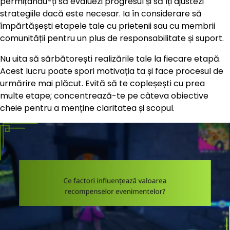
permițându-ți să evaluezi progresul și să îți ajustezi
strategiile dacă este necesar. Ia în considerare să
împărtășești etapele tale cu prietenii sau cu membrii
comunității pentru un plus de responsabilitate și suport.
Nu uita să sărbătorești realizările tale la fiecare etapă.
Acest lucru poate spori motivația ta și face procesul de
urmărire mai plăcut. Evită să te copleșești cu prea
multe etape; concentrează-te pe câteva obiective
cheie pentru a menține claritatea și scopul.